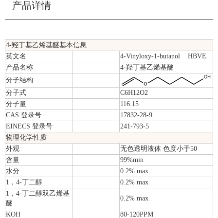
产品详情
4-羟丁基乙烯基醚基本信息
英文名
4-Vinyloxy-1-butanol HBVE
产品名称
4-羟丁基乙烯基醚
分子结构
分子式
C6H12O2
分子量
116.15
CAS 登录号
17832-28-9
EINECS 登录号
241-793-5
物理化学性质
外观
无色透明液体 色度小于50
含量
99%min
水分
0.2% max
1，4-丁二醇
0.2% max
1，4-丁二醇双乙烯基
0.2% max
醚
KOH
80-120PPM